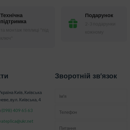
Технічна
Подарунок
підтримка
2-3 подарунки
та монтаж теплиці "під
кожному
ключ"
кти
Зворотній зв'язок
Україна Київ, Київська
неве, вул. Київська, 4
н
‎(098) 409 65 63
vateplica@ukr.net