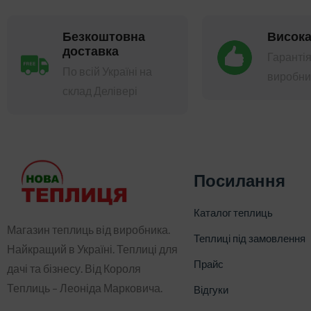
Безкоштовна
Висока
доставка
Гарантія
По всій Україні на
виробни
склад Делівері
Посилання
Каталог теплиць
Магазин теплиць від виробника.
Теплиці під замовлення
Найкращий в Україні. Теплиці для
Прайс
дачі та бізнесу. Від Короля
Теплиць – Леоніда Марковича.
Відгуки