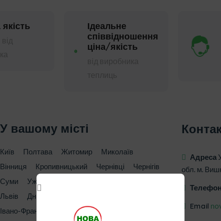
 якість
Ідеальне
співвідношення
 від
ціна/якість
ка
від виробника
теплиць
У вашому місті
Конта
Київ
Полтава
Житомир
Миколаїв
Адреса
Вінниця
Кропивницький
Чернівці
Чернігів
обл. м. Виш
Суми
Ужгород
Херсон
Вороновиця
Телефо
Львів
Дніпро
Харьків
Запоріжжя
Email
no
Івано-Франківськ
Луцьк
Одеса
Рівне