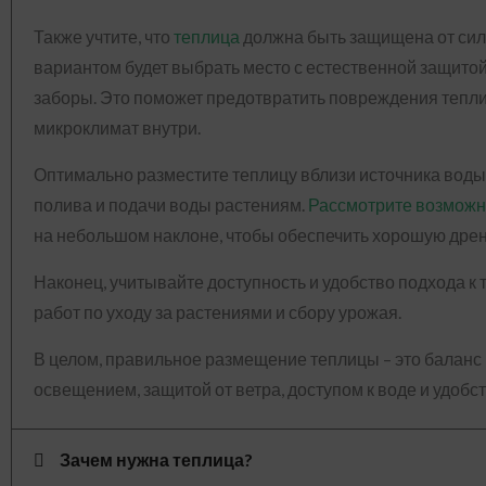
Также учтите, что
теплица
должна быть защищена от си
вариантом будет выбрать место с естественной защитой,
заборы. Это поможет предотвратить повреждения тепл
микроклимат внутри.
Оптимально разместите теплицу вблизи источника воды
полива и подачи воды растениям.
Рассмотрите возможн
на небольшом наклоне, чтобы обеспечить хорошую дре
Наконец, учитывайте доступность и удобство подхода к
работ по уходу за растениями и сбору урожая.
В целом, правильное размещение теплицы – это балан
освещением, защитой от ветра, доступом к воде и удоб
Зачем нужна теплица?