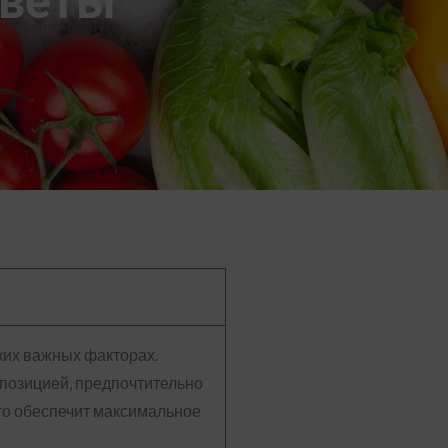
тветы
их важных факторах.
спозицией, предпочтительно
Это обеспечит максимальное