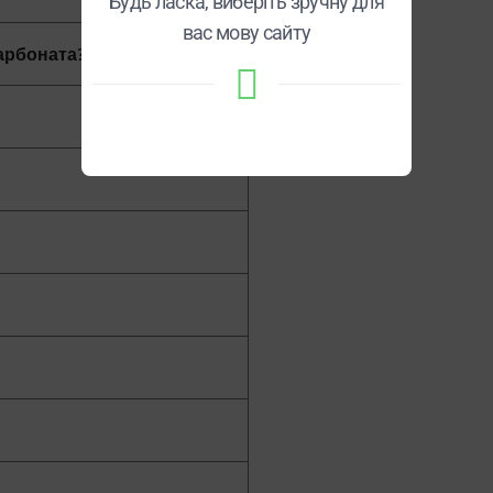
Будь ласка, виберіть зручну для
вас мову сайту
арбоната?