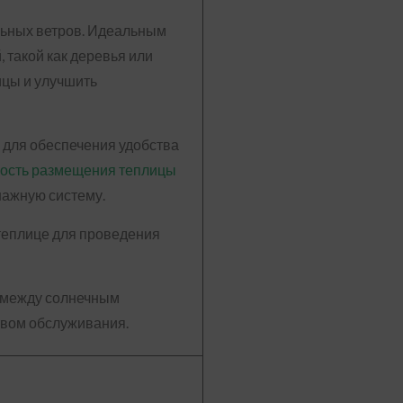
льных ветров. Идеальным
 такой как деревья или
ицы и улучшить
 для обеспечения удобства
ость размещения теплицы
нажную систему.
 теплице для проведения
с между солнечным
ством обслуживания.