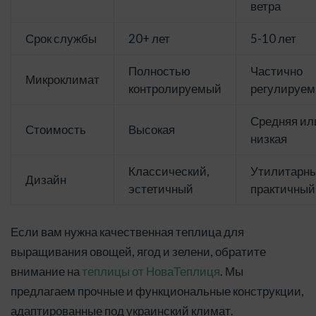
ветра
Срок службы
20+ лет
5-10 лет
Полностью
Частично
Микроклимат
контролируемый
регулируе
Средняя ил
Стоимость
Высокая
низкая
Классический,
Утилитарны
Дизайн
эстетичный
практичный
Если вам нужна качественная теплица для
выращивания овощей, ягод и зелени, обратите
внимание на
теплицы от НоваТеплиця
. Мы
предлагаем прочные и функциональные конструкции,
адаптированные под украинский климат.