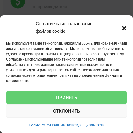
от производителя
Согласие на использование
файлов cookie
Техническая поддержка
и монтаж "под ключ"
Мы используем такие технологии, как файлы cookie, для хранения и/или
доступа к информации об устройстве.
Мы делаем это, чтобы улучшить
удобство просмотра и показывать (не)персонализированную рекламу.
Согласие на использование этих технологий позволит нам
обрабатывать такие данные, как поведение при просмотре или
Подарок
уникальные идентификаторы на этом сайте.
Несогласие или отзыв
согласия может отрицательно повлиять на определенные функции и
2-3 подарка каждому
возможности.
ПРИНЯТЬ
ОТКЛОНИТЬ
Cookie Policy
Политика Конфиденциальности
Магазин теплиц от производителя. Лучший в Украине. Теплицы