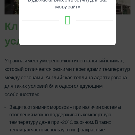
мову сайту
Климатические
условия
Украина имеет умеренно-континентальный климат,
который отличается резкими перепадами температур
между сезонами. Английская теплица адаптирована
для таких условий благодаря следующим
особенностям:
Защита от зимних морозов – при наличии системы
отопления можно поддерживать комфортную
температуру даже при -20°C за окном. В таких
теплицах часто используют инфракрасные