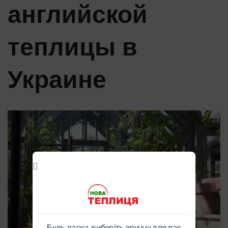
английской
теплицы в
Украине
Будь ласка, виберіть зручну для вас