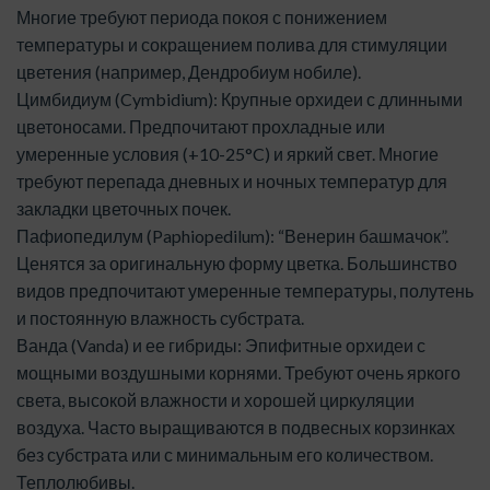
Многие требуют периода покоя с понижением
температуры и сокращением полива для стимуляции
цветения (например, Дендробиум нобиле).
Цимбидиум (Cymbidium): Крупные орхидеи с длинными
цветоносами. Предпочитают прохладные или
умеренные условия (+10-25°C) и яркий свет. Многие
требуют перепада дневных и ночных температур для
закладки цветочных почек.
Пафиопедилум (Paphiopedilum): “Венерин башмачок”.
Ценятся за оригинальную форму цветка. Большинство
видов предпочитают умеренные температуры, полутень
и постоянную влажность субстрата.
Ванда (Vanda) и ее гибриды: Эпифитные орхидеи с
мощными воздушными корнями. Требуют очень яркого
света, высокой влажности и хорошей циркуляции
воздуха. Часто выращиваются в подвесных корзинках
без субстрата или с минимальным его количеством.
Теплолюбивы.