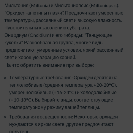
Мильтония (Miltonia) и Мильтониопсис (Miltoniopsis):
“Орхидея-анютины глазки”. Предпочитают умеренные
температуры, рассеянный свет и высокую влажность.
Чувствительны к засолению субстрата.
Онцbдиум (Oncidium) и его гибриды: “Танцующие
куколки”. Разнообразная группа, многие виды
предпочитают умеренные условия, яркий рассеянный
свет и хорошую аэрацию корней.
На что обратить внимание при выборе:
Температурные требования: Орхидеи делятся на
теплолюбивые (средняя температура +20-28°C),
умереннолюбивые (+16-24°C) и холодолюбивые
(+10-18°C). Выбирайте виды, соответствующие
температурному режиму вашей теплицы.
Требования к освещенности: Некоторые орхидеи
нуждаются в ярком свете, другие предпочитают
полутень.