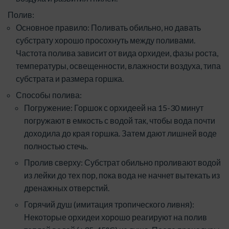
Полив:
Основное правило: Поливать обильно, но давать
субстрату хорошо просохнуть между поливами.
Частота полива зависит от вида орхидеи, фазы роста,
температуры, освещенности, влажности воздуха, типа
субстрата и размера горшка.
Способы полива:
Погружение: Горшок с орхидеей на 15-30 минут
погружают в емкость с водой так, чтобы вода почти
доходила до края горшка. Затем дают лишней воде
полностью стечь.
Пролив сверху: Субстрат обильно проливают водой
из лейки до тех пор, пока вода не начнет вытекать из
дренажных отверстий.
Горячий душ (имитация тропического ливня):
Некоторые орхидеи хорошо реагируют на полив