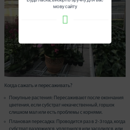
мову сайту
Когда сажать и пересаживать?
Покупные растения: Пересаживают после окончания
цветения, если субстрат некачественный, горшок
слишком мал или есть проблемы с корнями.
Плановая пересадка: Проводится раз в 2-3 года, когда
субстрат разложился, уплотнился или засолился, или