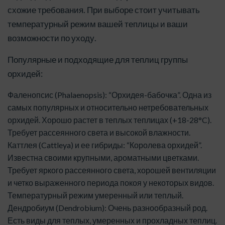
схожие требования. При выборе стоит учитывать
температурный режим вашей теплицы и ваши
возможности по уходу.
Популярные и подходящие для теплиц группы
орхидей:
Фаленопсис (Phalaenopsis): “Орхидея-бабочка”. Одна из
самых популярных и относительно нетребовательных
орхидей. Хорошо растет в теплых теплицах (+18-28°C).
Требует рассеянного света и высокой влажности.
Каттлея (Cattleya) и ее гибриды: “Королева орхидей”.
Известна своими крупными, ароматными цветками.
Требует яркого рассеянного света, хорошей вентиляции
и четко выраженного периода покоя у некоторых видов.
Температурный режим умеренный или теплый.
Дендробиум (Dendrobium): Очень разнообразный род.
Есть виды для теплых, умеренных и прохладных теплиц.