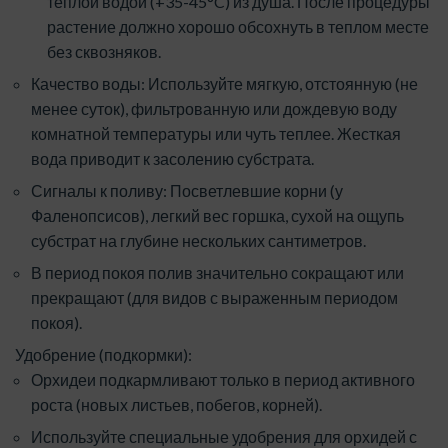
теплой водой (+35-45°C) из душа. После процедуры
растение должно хорошо обсохнуть в теплом месте
без сквозняков.
Качество воды: Используйте мягкую, отстоянную (не
менее суток), фильтрованную или дождевую воду
комнатной температуры или чуть теплее. Жесткая
вода приводит к засолению субстрата.
Сигналы к поливу: Посветлевшие корни (у
Фаленопсисов), легкий вес горшка, сухой на ощупь
субстрат на глубине нескольких сантиметров.
В период покоя полив значительно сокращают или
прекращают (для видов с выраженным периодом
покоя).
Удобрение (подкормки):
Орхидеи подкармливают только в период активного
роста (новых листьев, побегов, корней).
Используйте специальные удобрения для орхидей с