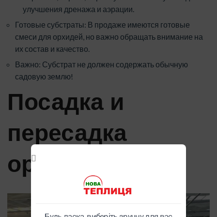
улучшения дренажа и аэрации.
Готовые субстраты: В продаже имеются готовые
смеси для орхидей, но важно обращать внимание на
их состав и качество.
Важно: Субстрат не должен содержать обычную
садовую землю!
Посадка и
пересадка
орхидей
Будь ласка, виберіть зручну для вас