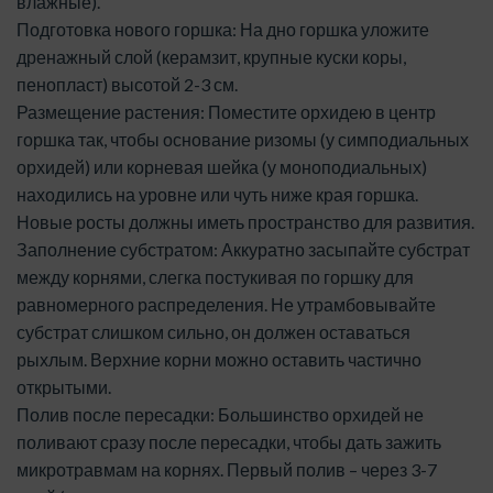
влажные).
Подготовка нового горшка: На дно горшка уложите
дренажный слой (керамзит, крупные куски коры,
пенопласт) высотой 2-3 см.
Размещение растения: Поместите орхидею в центр
горшка так, чтобы основание ризомы (у симподиальных
орхидей) или корневая шейка (у моноподиальных)
находились на уровне или чуть ниже края горшка.
Новые росты должны иметь пространство для развития.
Заполнение субстратом: Аккуратно засыпайте субстрат
между корнями, слегка постукивая по горшку для
равномерного распределения. Не утрамбовывайте
субстрат слишком сильно, он должен оставаться
рыхлым. Верхние корни можно оставить частично
открытыми.
Полив после пересадки: Большинство орхидей не
поливают сразу после пересадки, чтобы дать зажить
микротравмам на корнях. Первый полив – через 3-7