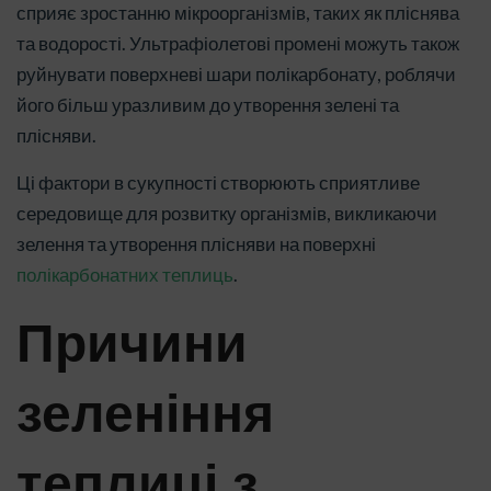
сприяє зростанню мікроорганізмів, таких як пліснява
та водорості. Ультрафіолетові промені можуть також
руйнувати поверхневі шари полікарбонату, роблячи
його більш уразливим до утворення зелені та
плісняви.
Ці фактори в сукупності створюють сприятливе
середовище для розвитку організмів, викликаючи
зелення та утворення плісняви на поверхні
полікарбонатних теплиць
.
Причини
зеленіння
теплиці з