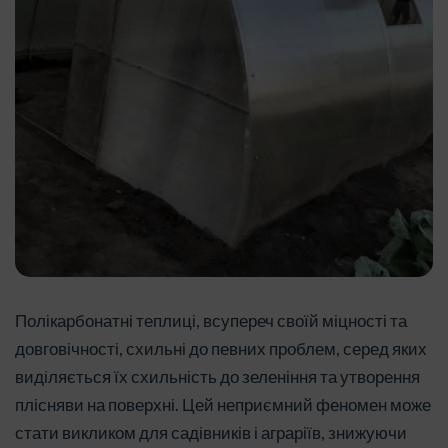
Полікарбонатні теплиці, всупереч своїй міцності та
довговічності, схильні до певних проблем, серед яких
виділяється їх схильність до зеленіння та утворення
плісняви на поверхні. Цей неприємний феномен може
стати викликом для садівників і аграріїв, знижуючи