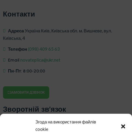
Контакти
Адреса
Україна Київ, Київська обл. м. Вишневе, вул.
Київська, 4
Телефон
‎(098) 409 65 63
Email
novateplica@ukr.net
Пн-Пт: 8:00-20:00
ЗАМОВИТИ ДЗВІНОК
Зворотній зв'язок
Згода на використання файлів
cookie