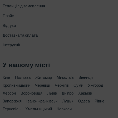
Теплиці під замовлення
Прайс
Відгуки
Доставка та оплата
Інструкції
У вашому місті
Київ
Полтава
Житомир
Миколаїв
Вінниця
Кропивницький
Чернівці
Чернігів
Суми
Ужгород
Херсон
Вороновиця
Львів
Дніпро
Харьків
Запоріжжя
Івано-Франківськ
Луцьк
Одеса
Рівне
Тернопіль
Хмельницький
Черкаси