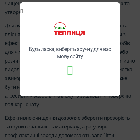
чищення також допомагають запобігти зеленінню та
утворенню цвілі.
Для очищення поверхні полікарбонату від зелені та
плісняви використовуються різні методи. Одним з
ефективних способів є застосування м'яких засобів
Будь ласка, виберіть зручну для вас
для чищення, таких як спеціальні миючі склади або
мову сайту
розчини, які не пошкоджують матеріал, але ефективно
видаляють органічні відкладення. Механічна очистка
з використанням м'якої губки або щітки також може
бути корисною. При цьому необхідно уникати
агресивних засобів, які можуть зашкодити поверхню
полікарбонату.
Ефективне очищення дозволяє зберегти прозорість
та функціональність матеріалу, а регулярні
профілактичні заходи допомагають запобігти