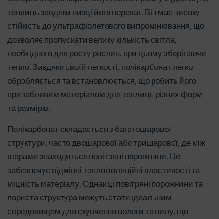
теплиць завдяки низці його переваг. Він має високу
стійкість до ультрафіолетового випромінювання, що
дозволяє пропускати велику кількість світла,
необхідного для росту рослин, при цьому зберігаючи
тепло. Завдяки своїй легкості, полікарбонат легко
обробляється та встановлюється, що робить його
привабливим матеріалом для теплиць різних форм
та розмірів.
Полікарбонат складається з багатошарової
структури, часто двошарової або тришарової, де між
шарами знаходяться повітряні порожнини. Це
забезпечує відмінні теплоізоляційні властивості та
міцність матеріалу. Однак ці повітряні порожнини та
пориста структура можуть стати ідеальним
середовищем для скупчення вологи та пилу, що