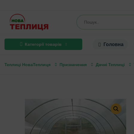
Головна
Категорії товарів
Теплиці НоваТеплиця
Призначення
Дачні Теплиці