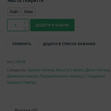
Якість Покриття
Лайт
Люкс
ДОДАТИ В КОШИК
СРАВНИТЬ
ДОДАТИ В СПИСОК БАЖАНИХ
SKU:
4034
Categories:
Арочні теплиці
,
Висота 2 метра
,
Дачні теплиці
,
Довжина 4 метра
,
Полікарбонатні теплиці
,
Стандартні
,
Ширина 3 метра
я
Відгуки (11)