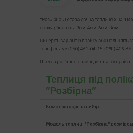
"Розбірна". Готова дачна теплиця 3 на 4 ме
полікарбонат на 3мм, 4мм, 6мм, 8мм.
Виберіть варіант із прайсу або надішліть
телефонами (050) 461-04-15, (098) 409-65
Ціни на розбірні теплиці дивіться у прайсі.
Теплиця під полі
"Розбірна"
Комплектація на вибір
Модель теплиці "Розбірна" розміром