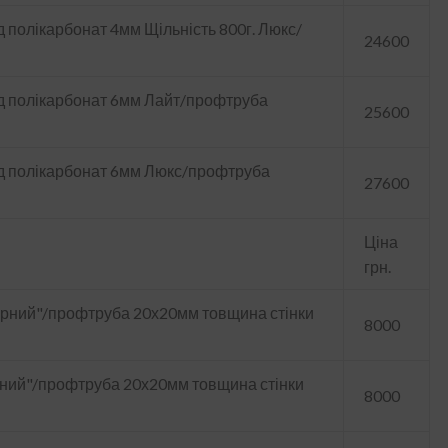
 полікарбонат 4мм Щільність 800г. Люкс/
24600
д полікарбонат 6мм Лайт/профтруба
25600
ід полікарбонат 6мм Люкс/профтруба
27600
Ціна
грн.
бірний"/профтруба 20х20мм товщина стінки
8000
ірний"/профтруба 20х20мм товщина стінки
8000