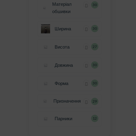
Матеріал
30
обшивки
Ширина
30
Висота
27
Довжина
30
Форма
30
Призначення
29
Парники
12