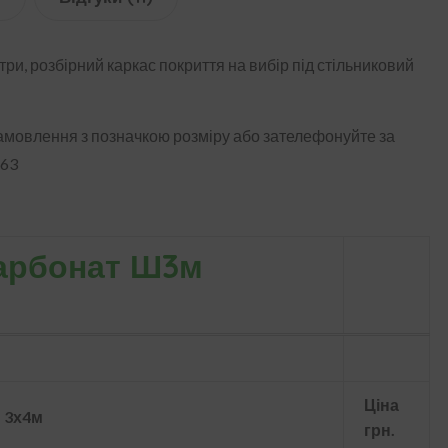
три, розбірний каркас покриття на вибір під стільниковий
 замовлення з позначкою розміру або зателефонуйте за
-63
карбонат Ш3м
Ціна
 3х4м
грн.