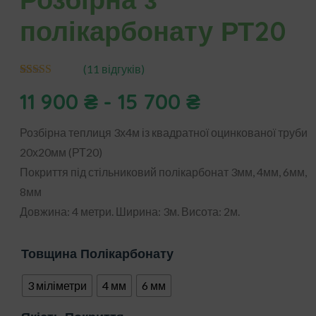
полікарбонату РТ20
(
11
відгуків)
10
Рейтинг
11 900
₴
-
15 700
₴
4.50
з 5 на
основі
опитування
покупців
Розбірна теплиця 3х4м із квадратної оцинкованої труби
20х20мм (РТ20)
Покриття під стільниковий полікарбонат 3мм, 4мм, 6мм,
8мм
Довжина: 4 метри. Ширина: 3м. Висота: 2м.
Товщина Полікарбонату
3 міліметри
4 мм
6 мм