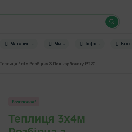
Магазин
Ми
Інфо
Конт
Теплиця 3х4м Розбірна З Полікарбонату РТ20
Розпродаж!
Теплиця 3х4м
Розбірна з