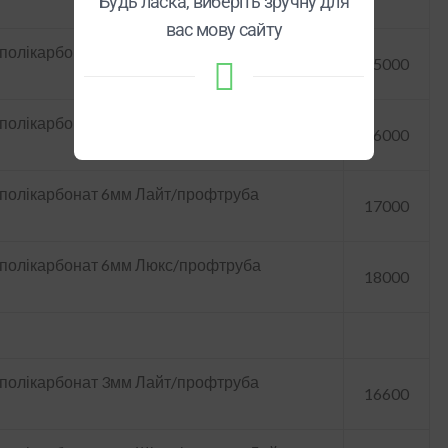
Будь ласка, виберіть зручну для
вас мову сайту
полікарбонат 4мм Щільність 500г. Лайт/
15000
полікарбонат 4мм Щільність 800г. Люкс/
16000
 полікарбонат 6мм Лайт/профтруба
17000
д полікарбонат 6мм Люкс/профтруба
18000
 полікарбонат 3мм Лайт/профтруба
16600