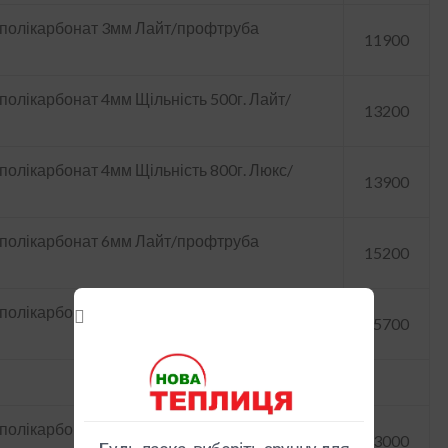
 полікарбонат 3мм Лайт/профтруба
11900
полікарбонат 4мм Щільність 500г. Лайт/
13200
полікарбонат 4мм Щільність 800г. Люкс/
13900
 полікарбонат 6мм Лайт/профтруба
15200
д полікарбонат 6мм Люкс/профтруба
15700
 полікарбонат 3мм Лайт/профтруба
13000