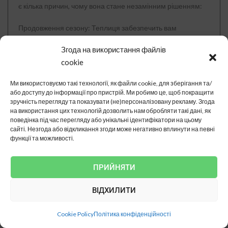
є кілька причин, чому вона стане незамінним рішенням:
Продовження сезону: Теплиця забезпечить вам
можливість вирощувати овочі та зелень цілий рік, навіть у
Згода на використання файлів
холодні місяці, даючи змогу отримувати свіжі та смачні
cookie
продукти завжди.
Ми використовуємо такі технології, як файли cookie, для зберігання та/
Захист від погоди: Теплиця вбереже рослини від негоди,
або доступу до інформації про пристрій.
Ми робимо це, щоб покращити
вітру і сильних дощів, створюючи оптимальні умови для
зручність перегляду та показувати (не)персоналізовану рекламу.
Згода
на використання цих технологій дозволить нам обробляти такі дані, як
їхнього росту і розвитку.
поведінка під час перегляду або унікальні ідентифікатори на цьому
Високий урожай: Завдяки оптимальним умовам і
сайті.
Незгода або відкликання згоди може негативно вплинути на певні
функції та можливості.
контролю над мікрокліматом, у вас буде можливість
отримати більш рясний урожай, ніж на відкритому ґрунті.
ПРИЙНЯТИ
Екологічна чистота: Вирощування своїх овочів і зелені
дасть вам змогу бути впевненими в їхній якості, без
ВІДХИЛИТИ
використання хімічних добрив і пестицидів.
Хобі та задоволення: Можливість займатися
Cookie Policy
Політика конфіденційності
садівництвом і вирощуванням своїх рослин стане