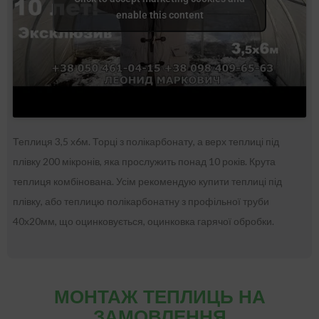
enable this content
Теплиця 3,5 х6м. Торці з полікарбонату, а верх теплиці під
плівку 200 мікронів, яка прослужить понад 10 років. Крута
теплиця комбінована. Усім рекомендую купити теплиці під
плівку, або теплицю полікарбонатну з профільної труби
40х20мм, що оцинковується, оцинковка гарячої обробки.
МОНТАЖ ТЕПЛИЦЬ НА
ЗАМОВЛЕННЯ