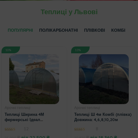
Теплиці у Львові
ПОПУЛЯРНІ
ПОЛІКАРБОНАТНІ
ПЛІВКОВІ
КОМБІ
10%
13%
Арочні теплиці
Арочні теплиці
Теплиці Ширина 4М
Теплиці Ш 4м Комбі (плівка)
фермерські Ідеал
Довжина: 4,6,8,10,20м
(полікарбонат) Довжина:
12
8
4,6,8,10,20М
4.75
out of 5
4.88
out of 5
₴
від
22 500
₴
₴
від
18 360
₴
25 000
20 870