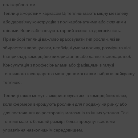
полікарбонатом.
Теплиці з жорстким каркасом Ці теплиці мають міцну металеву
або дерев'яну конструкцію з полікарбонатними або скляними
стінами. Вони забезпечують гарний захист та довговічність.
При виборі теплиці важливо враховувати тип рослин, які ви
збираєтеся вирощувати, необхідні умови поливу, розміри та цілі
(наприклад, комерційне використання або дачне господарство).
Консультація з професіоналами або фахівцями в галузі
тепличного господарства може допомогти вам вибрати найкращу
теплицю.
Теплиці також можуть використовуватися в комерційних цілях,
коли фермери вирощують рослини для продажу на ринку або
для постачання до ресторанів, магазинів та інших установ. Такі
теплиці мають більший розмір і більш просунуті системи
управління навколишнім середовищем.