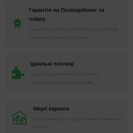
Гарантія на Полікарбонат та
плівку
Гарантія на плівку та полікарбонат від 10 років
Термін експлуатації 25-30 років
Ідеальні теплиці
Каркас із оцинкованого профілю та
цільнозварними дугами без швів
Міцні каркаси
Ціліснозварні дуги з дод. прокаткою, краще не
знайти