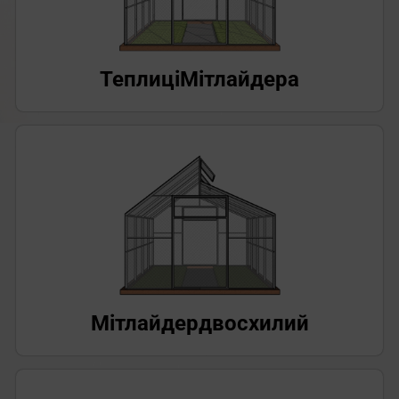
Теплиці
Мітлайдера
Мітлайдер
двосхилий