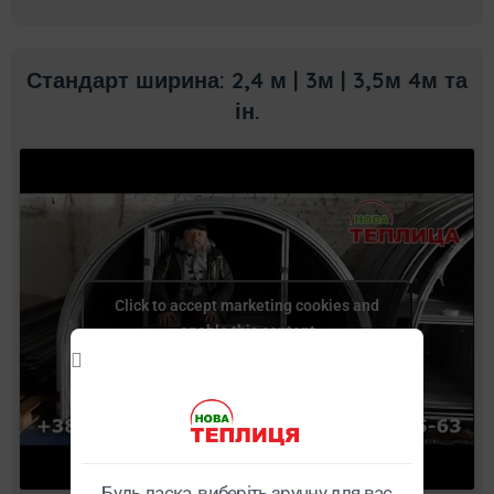
Стандарт ширина: 2,4 м | 3м | 3,5м 4м та
ін.
Click to accept marketing cookies and
enable this content
Будь ласка, виберіть зручну для вас