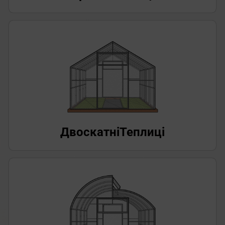
Двоскатні
Теплиці