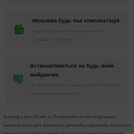
Можлива будь-яка комплектація
моделі на будь-який бюджет економ,
стандарт та преміум
Встановлюються на будь-який
майданчик
На ґрунтозачепах у землю, на дерев'яний брус
чи бетонний фундамент.
Теплиці у місті Львів та Львівській області відіграють
важливу роль для фермерів, дачників, садівників, сільських
мешканців та інших людей. Ось кілька причин, чому вони