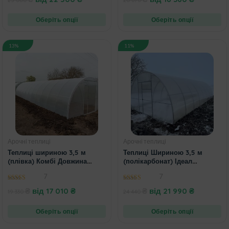
Оберіть опції
Оберіть опції
13%
11%
Арочні теплиці
Арочні теплиці
Теплиці шириною 3,5 м
Теплиці Шириною 3,5 м
(плівка) Комбі Довжина
(полікарбонат) Ідеал
4,6,8,10
довжина 4,6,8,10
7
7
4.60
out of
5.00
out of 5
₴
від
17 010
₴
₴
від
21 990
₴
19 330
24 440
5
Оберіть опції
Оберіть опції