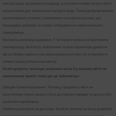
теплиці вода затримується краще, а системи поливу можуть бути
налаштовані для мінімальної витрати води. Також добрива можна
застосовувати точково, спрямоване на коріння рослин, що
заощаджує добрива та знижує забруднення навколишнього
середовища.
Контроль умов вирощування: У теплицях можна контролювати
температуру, вологість, освітлення та інші параметри довкілля.
Це особливо корисно при вирощуванні рослин, які потребують
певних умов успішного розвитку.
Коли купують теплицю, важливо мати її у своєму місті чи
населеному пункті, тому що це забезпечує:
Швидке транспортування: Теплиці, придбані у місті чи
населеному пункті, можуть бути доставлені швидко та зручно без
тривалих перевезень.
Найменші витрати на доставку: Купівля теплиці на місці дозволяє
уникнути високих витрат на доставку з інших регіонів чи країн.