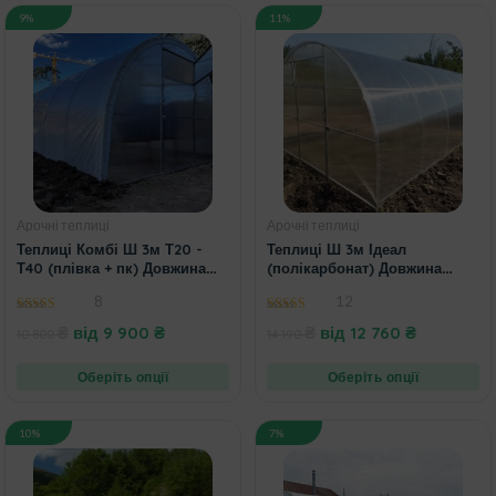
9%
11%
Арочні теплиці
Арочні теплиці
Теплиці Комбі Ш 3м Т20 -
Теплиці Ш 3м Ідеал
Т40 (плівка + пк) Довжина
(полікарбонат) Довжина
4,6,8,10
4,6,8,10м
8
12
5.00
out of 5
4.73
out of 5
₴
від
9 900
₴
₴
від
12 760
₴
10 800
14 190
Оберіть опції
Оберіть опції
10%
7%