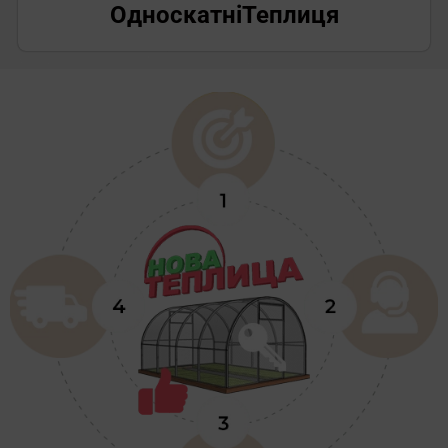
Односкатні
Теплиця