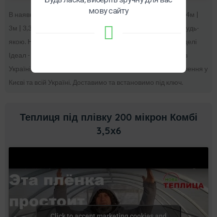
мову сайту
В наявності є арочні теплиці зі стандартною шириною: 2,4м |
3м | 3,3 м | 3,5 м | 4м | та ін. і довжина до них може бути будь-
якою. Нестандартні розміри робимо на замовлення. Моделі
Ідеал - це найміцніші теплиці, що продаються, не тільки в
Україні, а й за кордоном. Нестандартні теплиці на замовлення у
Києві та всій Україні. Доставимо та встановимо під ключ.
Теплиця під плівку 200 мікрон Комбі
3,5х6
Click to accept marketing cookies and