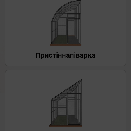
Пристінна
піварка