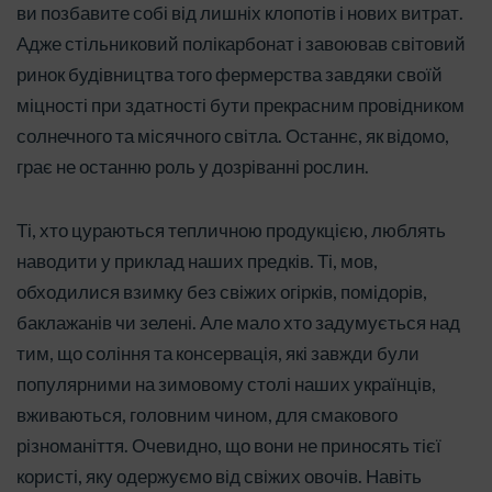
ви позбавите собі від лишніх клопотів і нових витрат.
Адже стільниковий полікарбонат і завоював світовий
ринок будівництва того фермерства завдяки своїй
міцності при здатності бути прекрасним провідником
солнечного та місячного світла. Останнє, як відомо,
грає не останню роль у дозріванні рослин.
Ті, хто цураються тепличною продукцією, люблять
наводити у приклад наших предків. Ті, мов,
обходилися взимку без свіжих огірків, помідорів,
баклажанів чи зелені. Але мало хто задумується над
тим, що соління та консервація, які завжди були
популярними на зимовому столі наших українців,
вживаються, головним чином, для смакового
різноманіття. Очевидно, що вони не приносять тієї
користі, яку одержуємо від свіжих овочів. Навіть