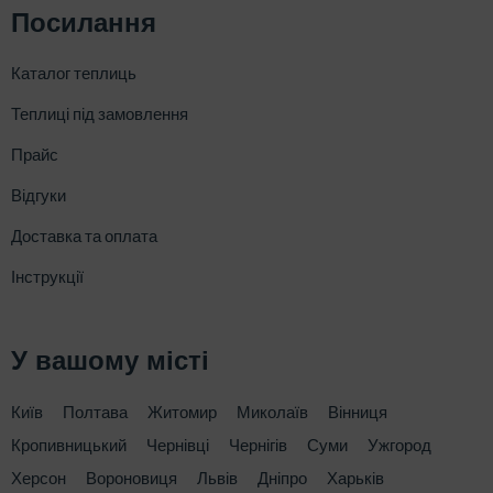
Посилання
Каталог теплиць
Теплиці під замовлення
Прайс
Відгуки
Доставка та оплата
Інструкції
У вашому місті
Київ
Полтава
Житомир
Миколаїв
Вінниця
Кропивницький
Чернівці
Чернігів
Суми
Ужгород
Херсон
Вороновиця
Львів
Дніпро
Харьків