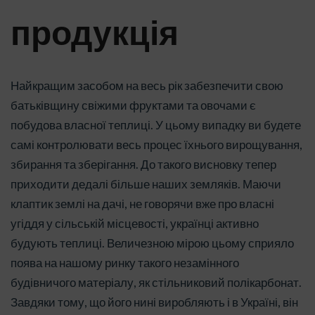
продукція
Найкращим засобом на весь рік забезпечити свою
батьківщину свіжими фруктами та овочами є
побудова власної теплиці. У цьому випадку ви будете
самі контролювати весь процес їхнього вирощування,
збирання та зберігання. До такого висновку тепер
приходити дедалі більше наших земляків. Маючи
клаптик землі на дачі, не говорячи вже про власні
угіддя у сільській місцевості, українці активно
будують теплиці. Величезною мірою цьому сприяло
поява на нашому ринку такого незамінного
будівничого матеріалу, як стільниковий полікарбонат.
Завдяки тому, що його нині виробляють і в Україні, він