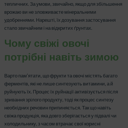
тепличних. За умови, звичайно, якщо для збільшення
врожаю ви не зловживаєте мінеральними
удобреннями. Нарешті, їх дозування застосування
стало звичайним і на відкритих ґрунтах.
Чому свіжі овочі
потрібні навіть зимою
Варто пам'ятати, що фрукти та овочі містять багато
ферментів, які не лише синтезують витамини, а й
руйнують їх. Процес їх руйнації активізується після
зривання зрілого продукту, тоді як процес синтезу
необхідних речовин припиняється. Так що навіть
свіжа продукція, яка довго зберігається у підвалі чи
холодильнику, з часом втрачає свої корисні