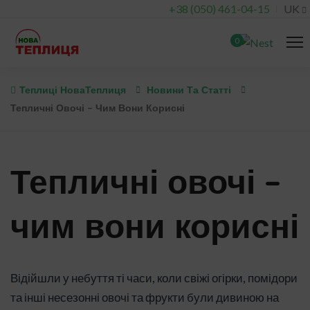
+38 (050) 461-04-15
UK
0
Теплиці НоваТеплиця
Новини Та Статті
Тепличні Овочі – Чим Вони Корисні
Тепличні овочі –
чим вони корисні
Відійшли у небуття ті часи, коли свіжі огірки, помідори
та інші несезонні овочі та фрукти були дивиною на