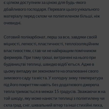
є цілком доступним за ціною для будь-якого
дбайливого господаря. Переваги цього унікального
матеріалу перед склом чи поліетиленом більші, ніж
очевидні.
Сотовий полікарбонат, перш за все, завдяки своїй
міцності, легкості, пластичності, теплоізоляційним
властивостям, став чи не найкращим помічником
фермерів. При тому гроші, витрачені на нього при
будівництві теплиці, швидко відіб'ються. Адже в
цьому випадку ви зекономите на опалюванні свого
зимового саду та міста. У холодну зиму температура
під його покриттям навіть без додаткового джерела
тепла тримається в межах 15 градусів. Зважаючи ж на
той шкоду, яку може нанести теплиці з поліетилену чи
скла град, сніг, шквальний вітер та інші стихійні лиха,