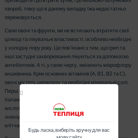
хвороб, тому що в даному випадку їжа недостатньо
пережовується.
Свіжі овочі та фрукти, які не встигають втратити свої
цілющі та лікувальні властивості, особливо необхідні
у холодну пору року. Це пов'язано з тим, що грип та
інші застудні захворювання лікуються за допомогою
антибіотиків. А ті, у свою чергу, змінюють мікрофлору
кишківника. Крім основних вітамінів (А, В1, В2 та С),
овочі містять целюлозу та необхідні мінеральні солі.
Перш за все, кальцій та натрій, які підтримують
баланс лугових речовин у крові, врівноважуючи
кислотну дію зернових та круп. У сирій їжі також
знаходиться і дуже потрібна нашому організму
клітчаста.
Будь ласка, виберіть зручну для вас
мову сайту