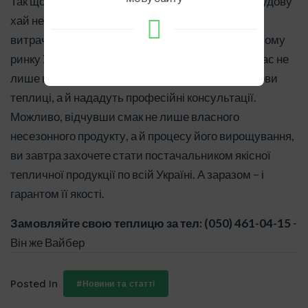
Так що краще витратити годину та кошти на побудову
хай невеликої, але власної теплиці, ніж потім
витрачатися на лікарів. Тим паче, що на нинішньому
ринку України є надійні фірми, які забезпечать вас не
лише всім необхідним обладнанням для побудови
теплиці, а й нададуть професійні консультації.
Можливо, відчувши смак не лише власного
несезонного продукту, а й процесу його вирощування,
ви завтра захочете стати постачальником якісної
тепличної продукції по всій Україні. А заразом – і
гарантом її якості.
Замовляйте свою теплицю за тел: (050) 461-04-15
-
Він же Вайбер
Posted In
#Новини та статті