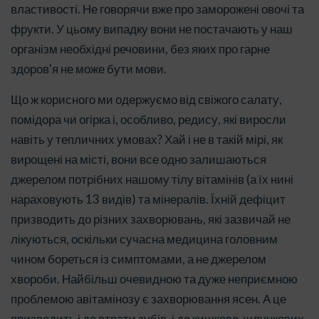
властивості. Не говорячи вже про заморожені овочі та
фрукти. У цьому випадку вони не постачають у наш
організм необхідні речовини, без яких про гарне
здоров'я не може бути мови.
Що ж корисного ми одержуємо від свіжого салату,
помідора чи огірка і, особливо, редису, які виросли
навіть у тепличних умовах? Хай і не в такій мірі, як
вирощені на місті, вони все одно залишаються
джерелом потрібних нашому тілу вітамінів (а їх нині
нараховують 13 видів) та мінералів. Їхній дефіцит
призводить до різних захворювань, які зазвичай не
лікуються, оскільки сучасна медицина головним
чином бореться із симптомами, а не джерелом
хвороби. Найбільш очевидною та дуже неприємною
проблемою авітамінозу є захворювання ясен. А це
призводить і до втрати зубів, і до кишково-шлункових