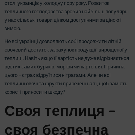
столі українців у холодну пору року. Розвиток
тепличного господарства зробив найбільш популярні
у нас сільські товари цілком доступними за ціною і
зимою.
Не всі українці дозволяють собі продовжити літній
овочевий достаток за рахунок продукції, вирощеної у
теплиці. Навіть якщо її вартість не дуже відрізняється
від тих самих буряків, моркви чи картопля. Причина
цього – страх відруїтися нітратами. Але чи всі
тепличні овочі та фрукти приречені на ті, щоб замість
користі приносити шкоду?
Своя теплиця –
своя безпечна