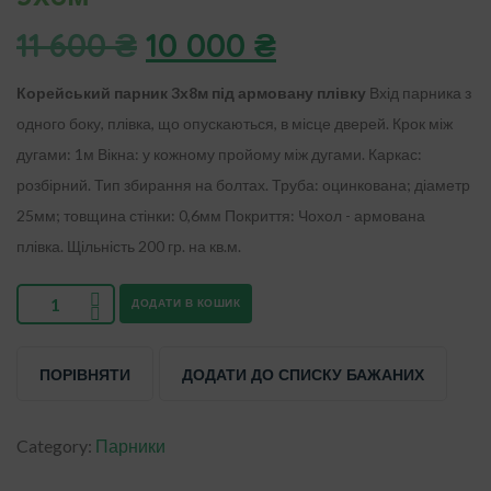
11 600
₴
10 000
₴
Корейський парник 3х8м під армовану плівку
Вхід парника з
одного боку, плівка, що опускаються, в місце дверей.
Крок між
дугами: 1м
Вікна: у кожному пройому між дугами.
Каркас:
розбірний. Тип збирання на болтах.
Труба: оцинкована; діаметр
25мм; товщина стінки: 0,6мм
Покриття: Чохол - армована
плівка. Щільність 200 гр. на кв.м.
ДОДАТИ В КОШИК
ПОРІВНЯТИ
ДОДАТИ ДО СПИСКУ БАЖАНИХ
Category:
Парники