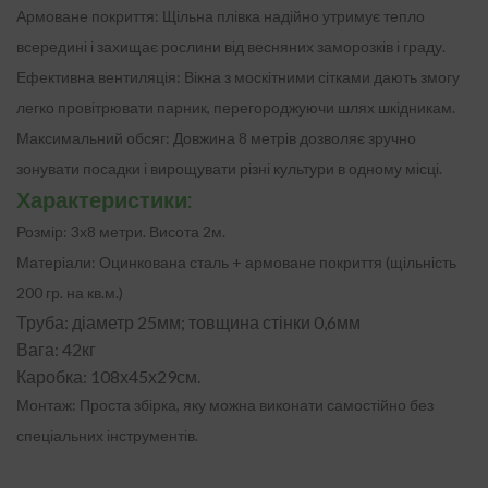
Армоване покриття:
Щільна плівка надійно утримує тепло
всередині і захищає рослини від весняних заморозків і граду.
Ефективна вентиляція:
Вікна з москітними сітками дають змогу
легко провітрювати парник, перегороджуючи шлях шкідникам.
Максимальний обсяг:
Довжина 8 метрів дозволяє зручно
зонувати посадки і вирощувати різні культури в одному місці.
Характеристики:
Розмір:
3х8 метри. Висота 2м.
Матеріали:
Оцинкована сталь + армоване покриття (щільність
200 гр. на кв.м.)
Труба: діаметр 25мм; товщина стінки 0,6мм
Вага: 42кг
Каробка: 108х45х29см.
Монтаж:
Проста збірка, яку можна виконати самостійно без
спеціальних інструментів.