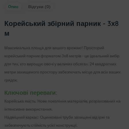
Опис
Відгуки (0)
Корейський збірний парник - 3х8
м
Максимальна площа для вашого врожаю! Просторий
корейський парник форматом
3х8 метрів
- це ідеальний вибір
для тих, хто вирощує овочі у великих обсягах. 24 квадратних
метри захищеного простору забезпечать місце для всіх ваших
грядок.
Ключові переваги:
Корейська якість:
Нове покоління матеріалів, розрахованих на
інтенсивне використання.
Надміцний каркас:
Оцинковані труби захищені від іржі та
забезпечують стійкість усієї конструкції.