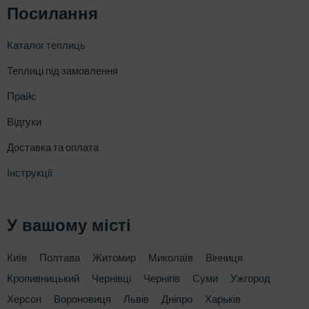
Посилання
Каталог теплиць
Теплиці під замовлення
Прайс
Відгуки
Доставка та оплата
Інструкції
У вашому місті
Київ
Полтава
Житомир
Миколаїв
Вінниця
Кропивницький
Чернівці
Чернігів
Суми
Ужгород
Херсон
Вороновиця
Львів
Дніпро
Харьків