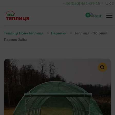
+38 (050) 461-04-15
UK
0
Теплиці НоваТеплиця
Парники
Теплиця - Збірний
Парник 3х8м