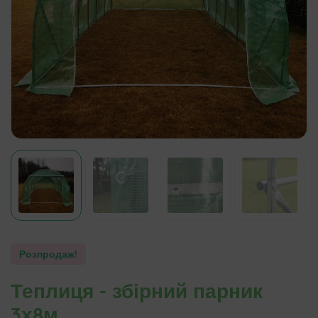
Розпродаж!
Теплиця - збірний парник
3х8м