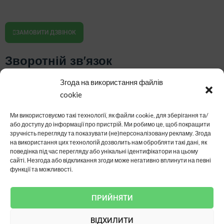
ЗАМОВИТИ ДЗВІНОК
Зворотній зв'язок
Згода на використання файлів
cookie
Ми використовуємо такі технології, як файли cookie, для зберігання та/
або доступу до інформації про пристрій.
Ми робимо це, щоб покращити
зручність перегляду та показувати (не)персоналізовану рекламу.
Згода
на використання цих технологій дозволить нам обробляти такі дані, як
поведінка під час перегляду або унікальні ідентифікатори на цьому
сайті.
Незгода або відкликання згоди може негативно вплинути на певні
функції та можливості.
НАДІСЛАТИ
ПРИЙНЯТИ
© 2026. Нова Теплиця. Усі права захищені.
ВІДХИЛИТИ