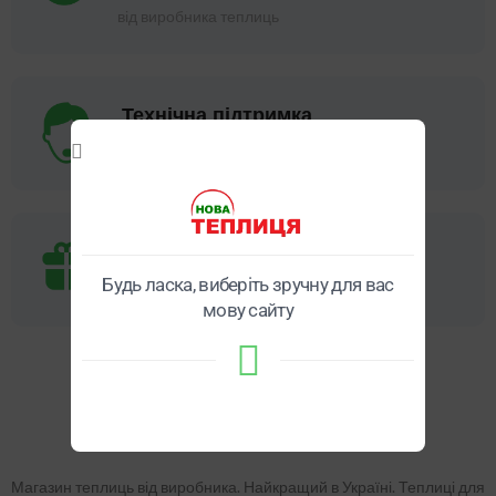
від виробника теплиць
Технічна підтримка
та монтаж теплиці "під ключ"
Подарунок
Будь ласка, виберіть зручну для вас
2-3 подарунки кожному
мову сайту
Магазин теплиць від виробника. Найкращий в Україні. Теплиці для