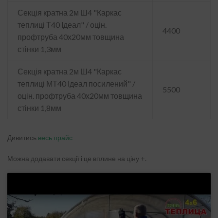
Секція кратна 2м Ш4 "Каркас
теплиці Т40 Ідеал" / оцін.
4400
профтруба 40х20мм товщина
стінки 1,3мм
Секція кратна 2м Ш4 "Каркас
теплиці МТ40 Ідеал посилений" /
5500
оцін. профтруба 40х20мм товщина
стінки 1,8мм
Дивитись
весь прайс
Можна додавати секції і це вплине на ціну +.