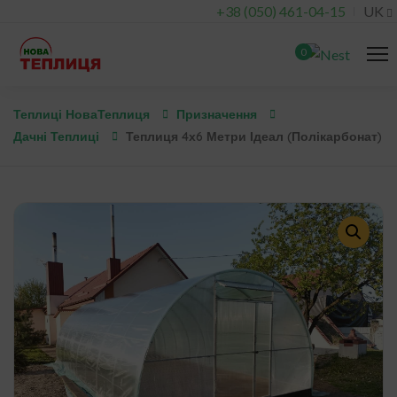
+38 (050) 461-04-15
UK
0
Теплиці НоваТеплиця
Призначення
Дачні Теплиці
Теплиця 4х6 Метри Ідеал (полікарбонат)