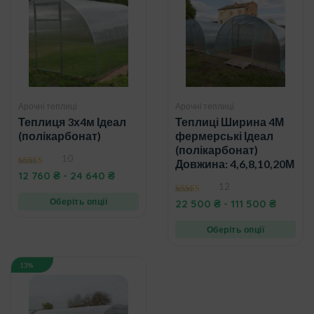
Арочні теплиці
Арочні теплиці
Теплиця 3х4м Ідеал
Теплиці Ширина 4М
(полікарбонат)
фермерські Ідеал
(полікарбонат)
10
Довжина: 4,6,8,10,20М
4.90
12 760
₴
-
24 640
₴
out of 5
12
Оберіть опції
4.75
22 500
₴
-
111 500
₴
out of 5
Оберіть опції
13%