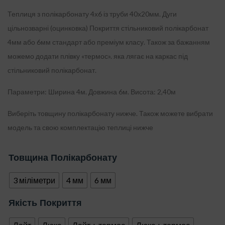
опитування
покупців
Теплиця з полікарбонату 4х6 із труби 40х20мм. Дуги
цільнозварні (оцинковка) Покриття стільниковий полікарбонат
4мм або 6мм стандарт або преміум класу. Також за бажанням
можемо додати плівку «термос». яка лягає на каркас під
стільниковий полікарбонат.
Параметри: Ширина 4м. Довжина 6м. Висота: 2,40м
Виберіть товщину полікарбонату нижче. Також можете вибрати
модель та свою комплектацію теплиці нижче
Товщина Полікарбонату
3 міліметри
4 мм
6 мм
Якість Покриття