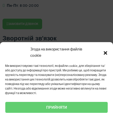
Пн-Пт: 8:00-20:00
ЗАМОВИТИ ДЗВІНОК
Зворотній зв'язок
Згода на використання файлів
cookie
Ми використовуємо такі технології, як файли cookie, для зберігання та/
або доступу до інформації про пристрій.
Ми робимо це, щоб покращити
зручність перегляду та показувати (не)персоналізовану рекламу.
Згода
на використання цих технологій дозволить нам обробляти такі дані, як
поведінка під час перегляду або унікальні ідентифікатори на цьому
сайті.
Незгода або відкликання згоди може негативно вплинути на певні
функції та можливості.
НАДІСЛАТИ
ПРИЙНЯТИ