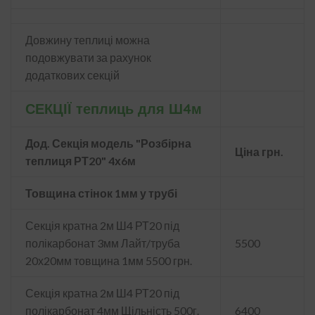
Довжину теплиці можна
подовжувати за рахунок
додаткових секцій
СЕКЦІЇ теплиць для Ш4м
Дод. Секція модель "Розбірна
Ціна грн.
теплиця РТ20" 4х6м
Товщина стінок 1мм у трубі
Секція кратна 2м Ш4 РТ20 під
полікарбонат 3мм Лайт/труба
5500
20х20мм товщина 1мм 5500 грн.
Секція кратна 2м Ш4 РТ20 під
полікарбонат 4мм Щільність 500г.
6400