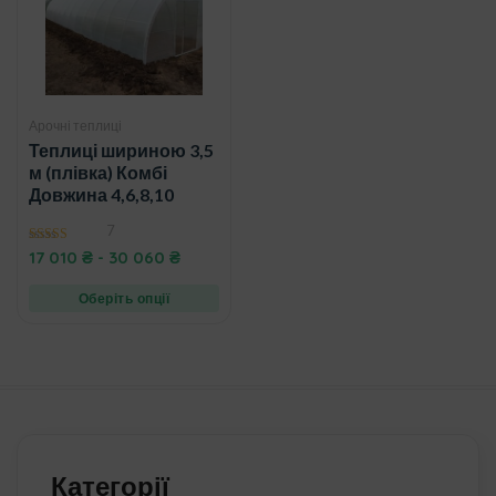
Арочні теплиці
Теплиці шириною 3,5
м (плівка) Комбі
Довжина 4,6,8,10
7
4.60
17 010
₴
-
30 060
₴
out of 5
Оберіть опції
Категорії