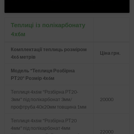
Теплиці із полікарбонату
4х6м
Комплектації теплиць розміром
Ціна грн.
4х6 метрів
Модель "Теплиця Розбірна
РТ20" Розмір 4х6м
Теплиця 4х6м "Розбірна РТ20-
3мм" під полікарбонат 3мм/
20000
профтруба 40х20мм товщина 1мм
Теплиця 4х6м "Розбірна РТ20
4мм" під полікарбонат 4мм
22000