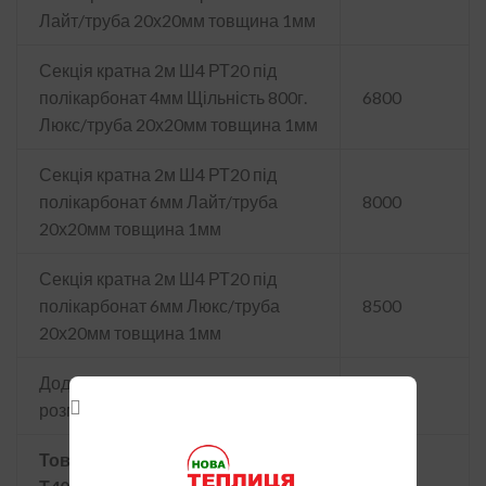
Лайт/труба 20х20мм товщина 1мм
Секція кратна 2м Ш4 РТ20 під
полікарбонат 4мм Щільність 800г.
6800
Люкс/труба 20х20мм товщина 1мм
Секція кратна 2м Ш4 РТ20 під
полікарбонат 6мм Лайт/труба
8000
20х20мм товщина 1мм
Секція кратна 2м Ш4 РТ20 під
полікарбонат 6мм Люкс/труба
8500
20х20мм товщина 1мм
Дод. Секції моделі "Ідеал Т40" до
розміру 4х6м
Товщина стінок 1,3мм у трубі