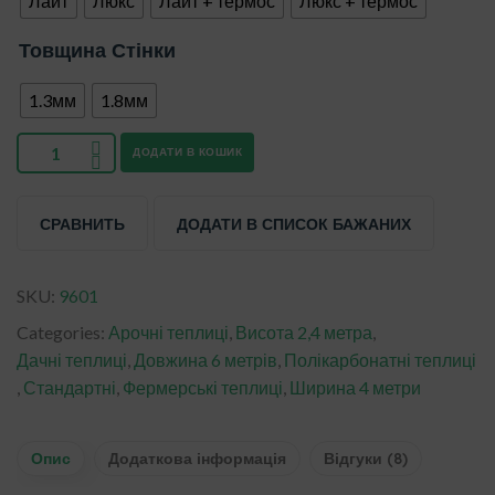
Лайт
Люкс
Лайт + термос
Люкс + термос
Товщина Стінки
1.3мм
1.8мм
ДОДАТИ В КОШИК
СРАВНИТЬ
ДОДАТИ В СПИСОК БАЖАНИХ
SKU:
9601
Categories:
Арочні теплиці
,
Висота 2,4 метра
,
Дачні теплиці
,
Довжина 6 метрів
,
Полікарбонатні теплиці
,
Стандартні
,
Фермерські теплиці
,
Ширина 4 метри
Опис
Додаткова інформація
Відгуки (8)