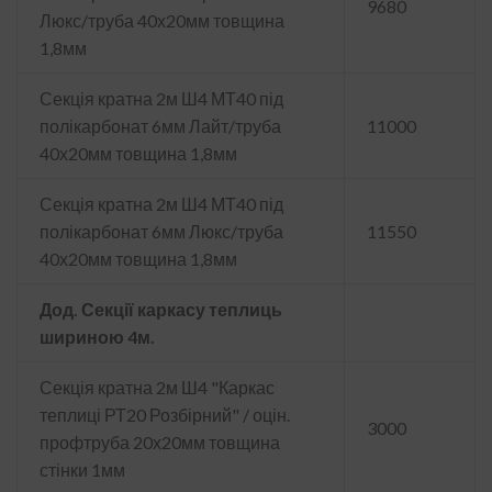
9680
Люкс/труба 40х20мм товщина
1,8мм
Секція кратна 2м Ш4 МТ40 під
полікарбонат 6мм Лайт/труба
11000
40х20мм товщина 1,8мм
Секція кратна 2м Ш4 МТ40 під
полікарбонат 6мм Люкс/труба
11550
40х20мм товщина 1,8мм
Дод. Секції каркасу теплиць
шириною 4м.
Секція кратна 2м Ш4 "Каркас
теплиці РТ20 Розбірний" / оцін.
3000
профтруба 20х20мм товщина
стінки 1мм