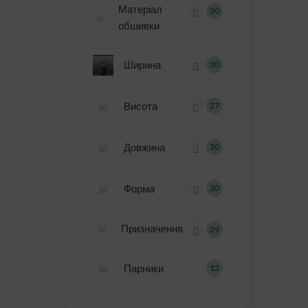
Матеріал
30
обшивки
Ширина
30
Висота
27
Довжина
30
Форма
30
Призначення
29
Парники
12