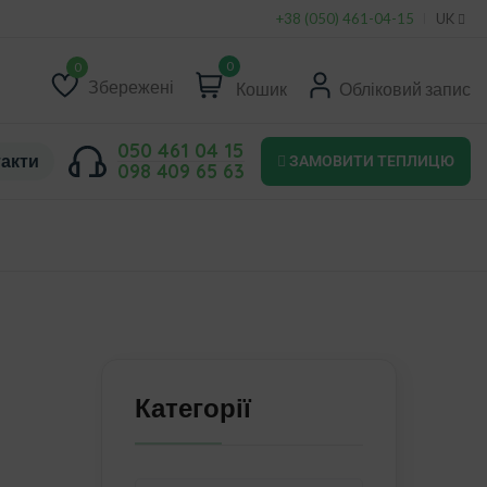
+38 (050) 461-04-15
UK
0
Збережені
Кошик
Обліковий запис
Список
побажань
050 461 04 15
акти
ЗАМОВИТИ ТЕПЛИЦЮ
098 409 65 63
Категорії