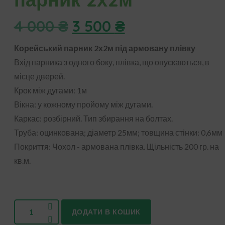
4 000
₴
3 500
₴
Корейський парник 2х2м під армовану плівку
Вхід парника з одного боку, плівка, що опускаються, в
місце дверей.
Крок між дугами: 1м
Вікна: у кожному пройому між дугами.
Каркас: розбірний. Тип збирання на болтах.
Труба: оцинкована; діаметр 25мм; товщина стінки: 0,6мм
Покриття: Чохол - армована плівка. Щільність 200 гр. на
кв.м.
ДОДАТИ В КОШИК