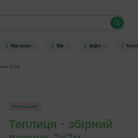
Магазин
Ми
Інфо
Конт
рник 2х2м
Розпродаж!
Теплиця - збірний
парник 2х2м