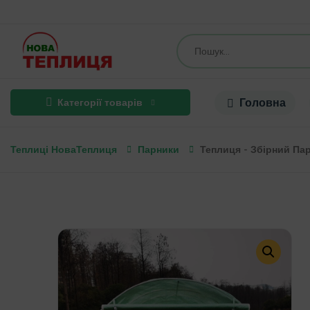
Головна
Категорії товарів
Теплиці НоваТеплиця
Парники
Теплиця - Збірний Па