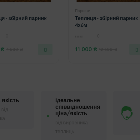
Парники
я - збірний парник
Теплиця - збірний парник
4х6м
0
0
0
out
0
₴
11 000
₴
4 500
₴
12 600
₴
of
5
 якість
Ідеальне
співвідношення
 від
ціна/якість
ка
від виробника
теплиць