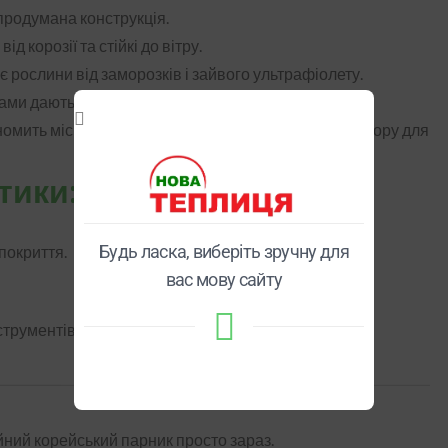
продумана конструкція.
д корозії та стійкі до вітру.
 рослини від заморозків і зайвого ультрафіолету.
ками дають змогу легко провітрювати парник.
омить місце, при цьому всередині достатньо простору для
тики:
Будь ласка, виберіть зручну для
покриття.
вас мову сайту
струментів.
ний корейський парник просто зараз.