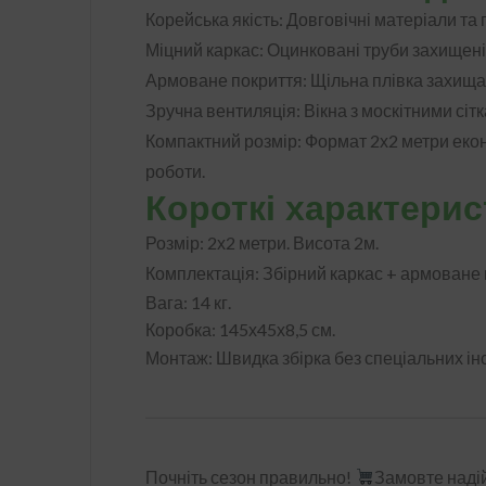
Корейська якість:
Довговічні матеріали та 
Міцний каркас:
Оцинковані труби захищені ві
Армоване покриття:
Щільна плівка захищає
Зручна вентиляція:
Вікна з москітними сіт
Компактний розмір:
Формат 2х2 метри екон
роботи.
Короткі характерис
Розмір:
2х2 метри. Висота 2м.
Комплектація:
Збірний каркас + армоване 
Вага: 14 кг.
Коробка: 145х45х8,5 см.
Монтаж:
Швидка збірка без спеціальних ін
Почніть сезон правильно!
Замовте надій