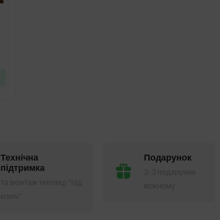
Технічна
Подарунок
підтримка
2-3 подарунки
та монтаж теплиці "під
кожному
ключ"